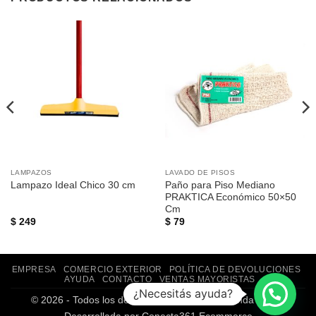
LAMPAZOS
LAVADO DE PISOS
Paño para Piso Mediano
Lampazo Ideal Chico 30 cm
PRAKTICA Económico 50×50
Cm
$
249
$
79
EMPRESA
COMERCIO EXTERIOR
POLÍTICA DE DEVOLUCIONES
AYUDA
CONTACTO
VENTAS MAYORISTAS
¿Necesitás ayuda?
© 2026 - Todos los derechos reservados. | Tienda Online
Desarrollada por
Conecta361 Ecommerce